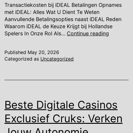
Transactiekosten bij iDEAL Betalingen Opnames
met iDEAL: Alles Wat U Dient Te Weten
Aanvullende Betalingsopties naast iDEAL Reden
Waarom iDEAL de Keuze Krijgt bij Hollandse
Uitsteken
Spelers In Onze Rol Als…
Continue reading
Casino
Online
Published
May 20, 2026
iDEAL:
Categorized as
Uncategorized
Veilig
en
Vlot
Betalen
in
Nederlan
Beste Digitale Casinos
Exclusief Cruks: Verken
Jouw Autonomie