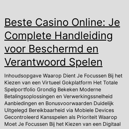
Au
Beste Casino Online: Je
Complete Handleiding
voor Beschermd en
Verantwoord Spelen
Inhoudsopgave Waarop Dient Je Focussen Bij het
Kiezen van een Virtueel Gokplatform Het Totale
Spelportfolio Grondig Bekeken Moderne
Betalingsoplossingen en Verwerkingssnelheid
Aanbiedingen en Bonusvoorwaarden Duidelijk
Uitgelegd Bereikbaarheid via Mobiele Devices
Gecontroleerd Kansspelen als Prioriteit Waarop
Moet Je Focussen Bij het Kiezen van een Digitaal