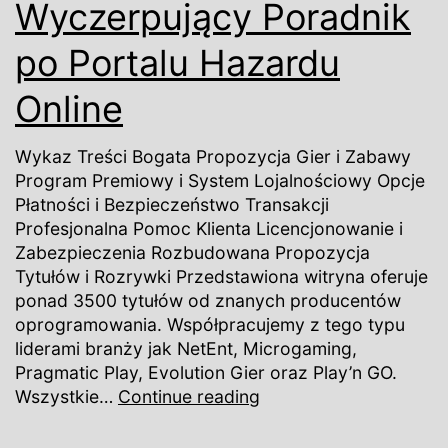
Wyczerpujący Poradnik
po Portalu Hazardu
Online
Wykaz Treści Bogata Propozycja Gier i Zabawy
Program Premiowy i System Lojalnościowy Opcje
Płatności i Bezpieczeństwo Transakcji
Profesjonalna Pomoc Klienta Licencjonowanie i
Zabezpieczenia Rozbudowana Propozycja
Tytułów i Rozrywki Przedstawiona witryna oferuje
ponad 3500 tytułów od znanych producentów
oprogramowania. Współpracujemy z tego typu
liderami branży jak NetEnt, Microgaming,
Pragmatic Play, Evolution Gier oraz Play’n GO.
Fireball
Wszystkie…
Continue reading
Casino
–