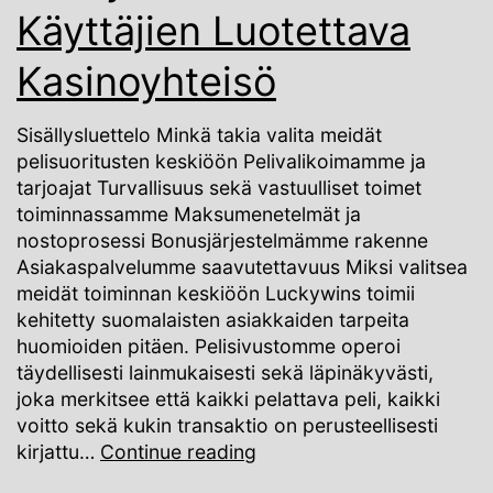
Käyttäjien Luotettava
Kasinoyhteisö
Sisällysluettelo Minkä takia valita meidät
pelisuoritusten keskiöön Pelivalikoimamme ja
tarjoajat Turvallisuus sekä vastuulliset toimet
toiminnassamme Maksumenetelmät ja
nostoprosessi Bonusjärjestelmämme rakenne
Asiakaspalvelumme saavutettavuus Miksi valitsea
meidät toiminnan keskiöön Luckywins toimii
kehitetty suomalaisten asiakkaiden tarpeita
huomioiden pitäen. Pelisivustomme operoi
täydellisesti lainmukaisesti sekä läpinäkyvästi,
joka merkitsee että kaikki pelattava peli, kaikki
voitto sekä kukin transaktio on perusteellisesti
Luckywins
kirjattu…
Continue reading
–