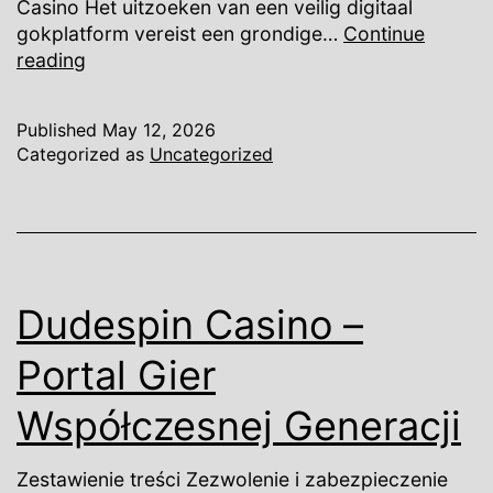
Casino Het uitzoeken van een veilig digitaal
gokplatform vereist een grondige…
Continue
Beste
reading
Casino
Online:
Published
May 12, 2026
Je
Categorized as
Uncategorized
Complete
Handleiding
voor
Beschermd
en
Verantwoord
Dudespin Casino –
Spelen
Portal Gier
Współczesnej Generacji
Zestawienie treści Zezwolenie i zabezpieczenie