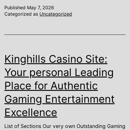
Kotimaisten
Published
May 7, 2026
Käyttäjien
Categorized as
Uncategorized
Luotettava
Kasinoyhteisö
Kinghills Casino Site:
Your personal Leading
Place for Authentic
Gaming Entertainment
Excellence
List of Sections Our very own Outstanding Gaming