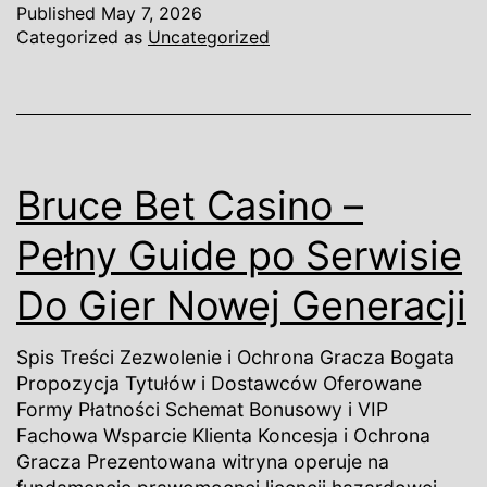
Published
May 7, 2026
Wyczerpujący
Categorized as
Uncategorized
Poradnik
po
Portalu
Hazardu
Online
Bruce Bet Casino –
Pełny Guide po Serwisie
Do Gier Nowej Generacji
Spis Treści Zezwolenie i Ochrona Gracza Bogata
Propozycja Tytułów i Dostawców Oferowane
Formy Płatności Schemat Bonusowy i VIP
Fachowa Wsparcie Klienta Koncesja i Ochrona
Gracza Prezentowana witryna operuje na