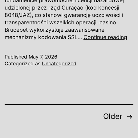
fundamencie prawomocnej licencji hazardowej
udzielonej przez rząd Curaçao (kod koncesji
8048/JAZ), co stanowi gwarancję uczciwości i
transparentności wszelkich operacji. casino
Brucebet wykorzystuje zaawansowane
Bru
mechanizmy kodowania SSL…
Continue reading
Bet
Cas
Published
May 7, 2026
–
Categorized as
Uncategorized
Pełn
Gui
po
Serw
Do
Gier
Now
Posts
Older
Gene
navigation