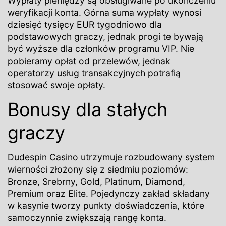
Wypłaty pieniędzy są obsługiwane po ukończeniu
weryfikacji konta. Górna suma wypłaty wynosi
dziesięć tysięcy EUR tygodniowo dla
podstawowych graczy, jednak progi te bywają
być wyższe dla członków programu VIP. Nie
pobieramy opłat od przelewów, jednak
operatorzy usług transakcyjnych potrafią
stosować swoje opłaty.
Bonusy dla stałych
graczy
Dudespin Casino utrzymuje rozbudowany system
wierności złożony się z siedmiu poziomów:
Bronze, Srebrny, Gold, Platinum, Diamond,
Premium oraz Elite. Pojedynczy zakład składany
w kasynie tworzy punkty doświadczenia, które
samoczynnie zwiększają rangę konta.