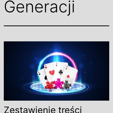
Generacji
Zestawienie treści