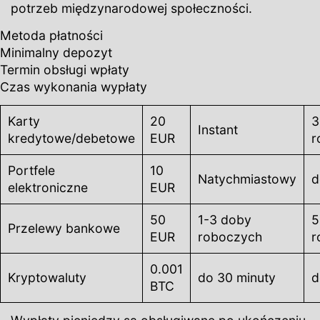
potrzeb międzynarodowej społeczności.
Metoda płatności
Minimalny depozyt
Termin obsługi wpłaty
Czas wykonania wypłaty
Karty
20
3
Instant
kredytowe/debetowe
EUR
r
Portfele
10
Natychmiastowy
d
elektroniczne
EUR
50
1-3 doby
5
Przelewy bankowe
EUR
roboczych
r
0.001
Kryptowaluty
do 30 minuty
d
BTC