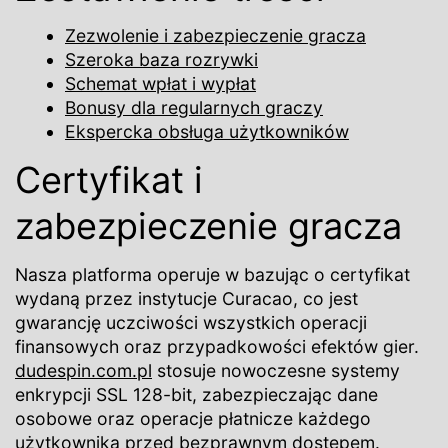
Zezwolenie i zabezpieczenie gracza
Szeroka baza rozrywki
Schemat wpłat i wypłat
Bonusy dla regularnych graczy
Ekspercka obsługa użytkowników
Certyfikat i
zabezpieczenie gracza
Nasza platforma operuje w bazując o certyfikat
wydaną przez instytucje Curacao, co jest
gwarancję uczciwości wszystkich operacji
finansowych oraz przypadkowości efektów gier.
dudespin.com.pl
stosuje nowoczesne systemy
enkrypcji SSL 128-bit, zabezpieczając dane
osobowe oraz operacje płatnicze każdego
użytkownika przed bezprawnym dostępem.