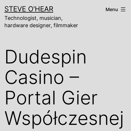
Skip
STEVE O'HEAR
Menu
to
content
Technologist, musician,
hardware designer, filmmaker
Dudespin
Casino –
Portal Gier
Współczesnej