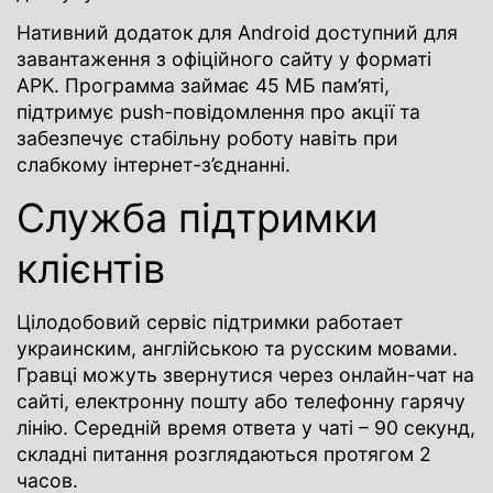
Нативний додаток для Android доступний для
завантаження з офіційного сайту у форматі
APK. Программа займає 45 МБ пам’яті,
підтримує push-повідомлення про акції та
забезпечує стабільну роботу навіть при
слабкому інтернет-з’єднанні.
Служба підтримки
клієнтів
Цілодобовий сервіс підтримки работает
украинским, англійською та русским мовами.
Гравці можуть звернутися через онлайн-чат на
сайті, електронну пошту або телефонну гарячу
лінію. Середній время ответа у чаті – 90 секунд,
складні питання розглядаються протягом 2
часов.