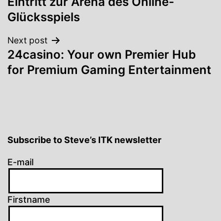
Eintritt zur Arena des Online-
Glücksspiels
Next post
24casino: Your own Premier Hub
for Premium Gaming Entertainment
Subscribe to Steve’s ITK newsletter
E-mail
Firstname