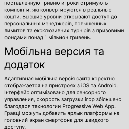
поставленную гривню игроки отримують
компоінти, які конвертируются в реальные
кошти. Высшие уровни открывают доступ до
персональных менеджерів, повышенных
лимитов та ексклюзивних турнірів з призовими
фондами понад 1 мільйон гривень.
Мобільна версия та
додаток
Адаптивная мобільна версія сайта коректно
отображается на пристроях з iOS та Android.
Інтерфейс оптимізовано для сенсорного
управления, скорость загрузки ігор збільшено
благодаря технологии Progressive Web App.
Гравці можуть добавить ярлык платформы на
головний экран смартфона для швидкого
доступу.