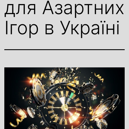
для Азартних
Ігор в Україні