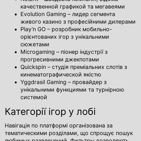
качественной графикой та мегавеями
Evolution Gaming – лидер сегмента
живого казино з професійними дилерами
Play’n GO – розробник мобильно-
орієнтованих ігор з унікальними
сюжетами
Microgaming – піонер індустрії з
прогресивними джекпотами
Quickspin – студія преміальних слотів з
кинематографической якістю
Yggdrasil Gaming – провайдер з
унікальними функциями та турнірною
системой
Категорії ігор у лобі
Навігація по платформі організована за
тематическими розділами, що спрощує пошук
любимых развлечений. Фильтры дозволяють