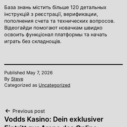
База знань містить більше 120 детальных
інструкцій з реєстрації, верификации,
пополнения счета та технических вопросов.
Відеогайди помогают новачкам швидко
освоить функціонал платформы та начать
играть без складнощів.
Published
May 7, 2026
By
Steve
Categorized as
Uncategorized
Post
Previous post
Vodds Kasino: Dein exklusiver
navigation