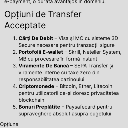
e-payment, o durată avantajos în domeniu.
Opțiuni de Transfer
Acceptate
Cărți De Debit
– Visa și MC cu sisteme 3D
Secure necesare pentru tranzacții sigure
Portofolii E-wallet
– Skrill, Neteller System,
MB cu procesare în formă instant
Viramente De Bancă
– SEPA Transfer și
viramente interne cu taxe zero din
responsabilitatea cazinoului
Criptomonede
– Bitcoin, Ether, Litecoin
pentru utilizatorii ce-și doresc privacitatea
blockchain
Bonuri Preplătite
– Paysafecard pentru
supraveghere absolut asupra bugetului
Opțiune