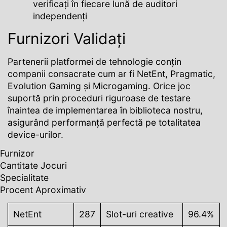
verificați în fiecare lună de auditori
independenți
Furnizori Validați
Partenerii platformei de tehnologie conțin
companii consacrate cum ar fi NetEnt, Pragmatic,
Evolution Gaming și Microgaming. Orice joc
suportă prin proceduri riguroase de testare
înaintea de implementarea în biblioteca nostru,
asigurând performanță perfectă pe totalitatea
device-urilor.
Furnizor
Cantitate Jocuri
Specialitate
Procent Aproximativ
NetEnt
287
Slot-uri creative
96.4%