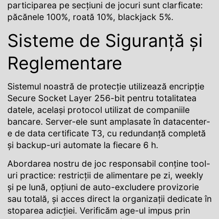
participarea pe secțiuni de jocuri sunt clarficate:
păcănele 100%, roată 10%, blackjack 5%.
Sisteme de Siguranță și
Reglementare
Sistemul noastră de protecție utilizează encripție
Secure Socket Layer 256-bit pentru totalitatea
datele, același protocol utilizat de companiile
bancare. Server-ele sunt amplasate în datacenter-
e de data certificate T3, cu redundanță completă
și backup-uri automate la fiecare 6 h.
Abordarea nostru de joc responsabil conține tool-
uri practice: restricții de alimentare pe zi, weekly
și pe lună, opțiuni de auto-excludere provizorie
sau totală, și acces direct la organizații dedicate în
stoparea adicției. Verificăm age-ul impus prin