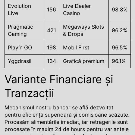
Evolution
Live Dealer
156
98.8%
Live
Casino
Pragmatic
Megaways Slots
421
96.2%
Gaming
& Drops
Play’n GO
198
Mobil First
96.5%
Yggdrasil
134
Grafică premium
96.1%
Variante Financiare și
Tranzacții
Mecanismul nostru bancar se află dezvoltat
pentru eficiență superioară și comisioane scăzute.
Procesăm alimentările imediat, iar retragerile sunt
procesate în maxim 24 de hours pentru variantele