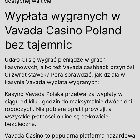
dostępnej walucie.
Wypłata wygranych w
Vavada Casino Poland
bez tajemnic
Udało Ci się wygrać pieniądze w grach
kasynowych, albo też Vavada cashback przyniósł
Ci zwrot stawek? Pora sprawdzić, jak działa w
kasynie Vavada wypłata wygranych:
Kasyno Vavada Polska przetwarza wypłaty w
ciągu od kilku godzin do maksymalnie dwóch dni
roboczych. Nie pobiera opłat i prowizji, a
wszystkie płatności online są całkowicie
bezpieczne.
Vavada Casino to popularna platforma hazardowa