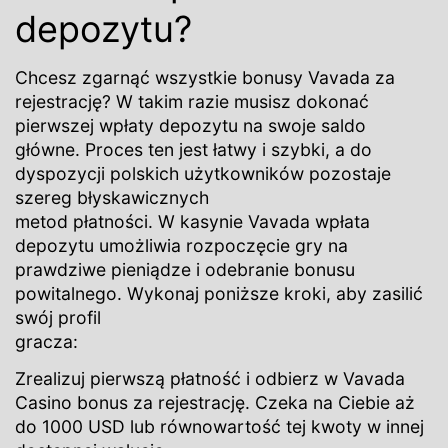
depozytu?
Chcesz zgarnąć wszystkie bonusy Vavada za
rejestrację? W takim razie musisz dokonać
pierwszej wpłaty depozytu na swoje saldo
główne. Proces ten jest łatwy i szybki, a do
dyspozycji polskich użytkowników pozostaje
szereg błyskawicznych
metod płatności. W kasynie Vavada wpłata
depozytu umożliwia rozpoczęcie gry na
prawdziwe pieniądze i odebranie bonusu
powitalnego. Wykonaj poniższe kroki, aby zasilić
swój profil
gracza:
Zrealizuj pierwszą płatność i odbierz w Vavada
Casino bonus za rejestrację. Czeka na Ciebie aż
do 1000 USD lub równowartość tej kwoty w innej