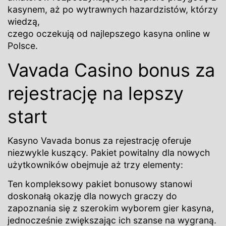
kasynem, aż po wytrawnych hazardzistów, którzy
wiedzą,
czego oczekują od najlepszego kasyna online w
Polsce.
Vavada Casino bonus za
rejestrację na lepszy
start
Kasyno Vavada bonus za rejestrację oferuje
niezwykle kuszący. Pakiet powitalny dla nowych
użytkowników obejmuje aż trzy elementy:
Ten kompleksowy pakiet bonusowy stanowi
doskonałą okazję dla nowych graczy do
zapoznania się z szerokim wyborem gier kasyna,
jednocześnie zwiększając ich szanse na wygraną.