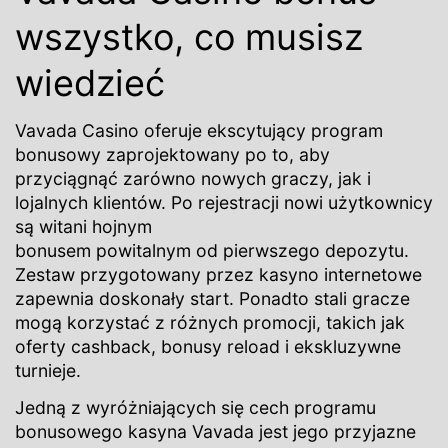
wszystko, co musisz
wiedzieć
Vavada Casino oferuje ekscytujący program
bonusowy zaprojektowany po to, aby
przyciągnąć zarówno nowych graczy, jak i
lojalnych klientów. Po rejestracji nowi użytkownicy
są witani hojnym
bonusem powitalnym od pierwszego depozytu.
Zestaw przygotowany przez kasyno internetowe
zapewnia doskonały start. Ponadto stali gracze
mogą korzystać z różnych promocji, takich jak
oferty cashback, bonusy reload i ekskluzywne
turnieje.
Jedną z wyróżniających się cech programu
bonusowego kasyna Vavada jest jego przyjazne