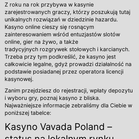
Z roku na rok przybywa w kasynie
zarejestrowanych graczy, którzy poszukują tutaj
unikalnych rozwiązań w dziedzinie hazardu.
Kasyno online cieszy się rosnącym
zainteresowaniem wśród entuzjastów slotów
online, gier na żywo, a także
tradycyjnych rozgrywek stołowych i karcianych.
Trzeba przy tym podkreślić, że kasyno jest
całkowicie legalne, gdyż prowadzi działalność na
podstawie posiadanej przez operatora licencji
kasynowej.
Zanim przejdziesz do rejestracji, wpłaty depozytu
i wyboru gry, poznaj kasyno z bliska.
Najważniejsze informacje zebraliśmy dla Ciebie w
poniższej tabelce:
Kasyno Vavada Poland –
status na lokalnym rynku