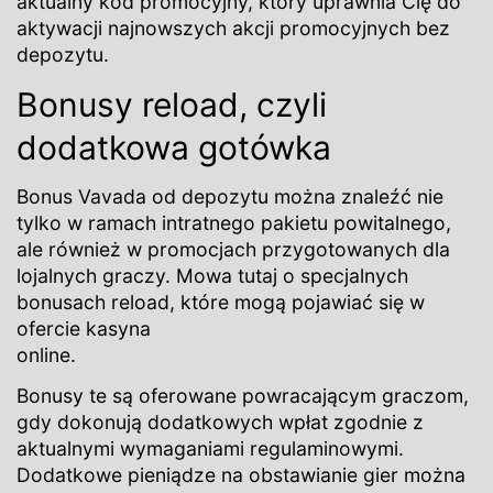
aktualny kod promocyjny, który uprawnia Cię do
aktywacji najnowszych akcji promocyjnych bez
depozytu.
Bonusy reload, czyli
dodatkowa gotówka
Bonus Vavada od depozytu można znaleźć nie
tylko w ramach intratnego pakietu powitalnego,
ale również w promocjach przygotowanych dla
lojalnych graczy. Mowa tutaj o specjalnych
bonusach reload, które mogą pojawiać się w
ofercie kasyna
online.
Bonusy te są oferowane powracającym graczom,
gdy dokonują dodatkowych wpłat zgodnie z
aktualnymi wymaganiami regulaminowymi.
Dodatkowe pieniądze na obstawianie gier można