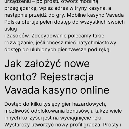
urządzeniu – po prostu otwórz mobilną
przeglądarkę, wpisz adres witryny kasyna, a
następnie przejdź do gry. Mobilne kasyno Vavada
Polska oferuje pełen dostęp do wszystkich swoich
usług
i zasobów. Zdecydowanie polecamy takie
rozwiązanie, jeśli chcesz mieć natychmiastowy
dostęp do ulubionych gier zawsze pod ręką.
Jak założyć nowe
konto? Rejestracja
Vavada kasyno online
Dostęp do kilku tysięcy gier hazardowych,
możliwość odblokowania bonusów, a także wiele
innych korzyści jest na wyciągnięcie ręki.
Wystarczy utworzyć nowy profil gracza. Prosty i