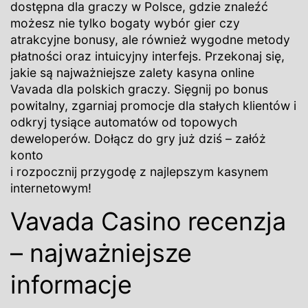
dostępna dla graczy w Polsce, gdzie znaleźć
możesz nie tylko bogaty wybór gier czy
atrakcyjne bonusy, ale również wygodne metody
płatności oraz intuicyjny interfejs. Przekonaj się,
jakie są najważniejsze zalety kasyna online
Vavada dla polskich graczy. Sięgnij po bonus
powitalny, zgarniaj promocje dla stałych klientów i
odkryj tysiące automatów od topowych
deweloperów. Dołącz do gry już dziś – załóż
konto
i rozpocznij przygodę z najlepszym kasynem
internetowym!
Vavada Casino recenzja
– najważniejsze
informacje