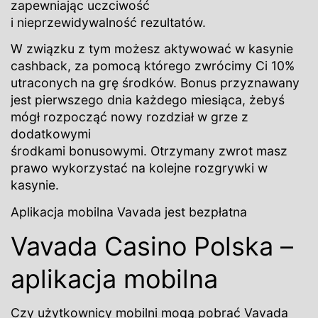
zapewniając uczciwość
i nieprzewidywalność rezultatów.
W związku z tym możesz aktywować w kasynie
cashback, za pomocą którego zwrócimy Ci 10%
utraconych na grę środków. Bonus przyznawany
jest pierwszego dnia każdego miesiąca, żebyś
mógł rozpocząć nowy rozdział w grze z
dodatkowymi
środkami bonusowymi. Otrzymany zwrot masz
prawo wykorzystać na kolejne rozgrywki w
kasynie.
Aplikacja mobilna Vavada jest bezpłatna
Vavada Casino Polska –
aplikacja mobilna
Czy użytkownicy mobilni mogą pobrać Vavada