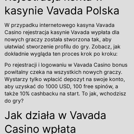
kasynie Vavada Polska
W przypadku internetowego kasyna Vavada
Casino rejestracja kasynie Vavada wypłata dla
nowych graczy została stworzona tak, aby
ułatwiać stworzenie profilu do gry. Zobacz, jak
dokładnie wygląda ten proces krok po kroku:
Po rejestracji i logowaniu w Vavada Casino bonus
powitalny czeka na wszystkich nowych graczy.
Wystarzy tylko wpłacić depozyt na swoje konto,
aby uzyskać do 1000 USD, 100 free spinów, a
także 10% cashbacku na start. To jak, wchodzisz
do gry?
Jak działa w Vavada
Casino wpłata